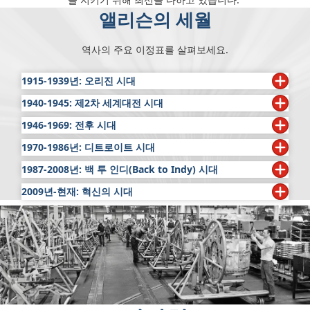
앨리슨의 세월
역사의 주요 이정표를 살펴보세요.
1915-1939년: 오리진 시대
1940-1945: 제2차 세계대전 시대
1915년
: 제임스 앨리슨(James A. Allison)이 인디애나폴리
스 500 레이싱 활동을 지원하기 위해 훗날 앨리슨 트랜스미
1946-1969: 전후 시대
1941년:
12월 7일 진주만이 공격받고 미국이 제2차 세계대
션으로 발전하게 되는 스피드웨이 팀 컴퍼니(Speedway
전에 참전합니다. 제너럴 모터스 앨리슨 부문의 V1710,
1970-1986년: 디트로이트 시대
1947년
: 제2차 세계대전 후 앨리슨이 공식적으로 상용 변속
Team Company)를 설립합니다. 처음부터 품질과 장인 정
V3420 및 변형 모델이 미 육군 공군과 연합국 공군을 지원
기 분야에 진출합니다. 최초의 앨리슨 "V"(앵글 드라이브) 변
신은 회사 비즈니스 철학의 토대가 되었습니다. 앨리슨의 브
1987-2008년: 백 투 인디(Back to Indy) 시대
1973년
: 제너럴 모터스의 앨리슨 부문과 디트로이트 디젤
하기 위해 투입됩니다. 엔진 생산량이 월 1,000대로 증가합
속기가 제너럴 모터스 트럭과 광역 버스 부문에 납품되었습
랜드 약속을 잘 보여주는 제임스 앨리슨의 다음과 같은 명언
부문이 디트로이트 디젤 앨리슨 부문(Detroit Diesel
니다. 진주만이 공격 받기 전에는 월 225대의 엔진을 생산할
2009년-현재: 혁신의 시대
1988년
: 앨리슨이 Class A 캠핑카용 AT 542™ 변속기를 발
니다. 앨리슨 변속기가 장착된 GM 버스는 30년 넘게 북미
이 회사에 걸려 있었습니다. "내 이름을 건 이곳을 떠나는 것
Allison Division)으로 합병된 후, 대형 트럭, 스크레이퍼 및
수 있었습니다.
표합니다. 이 변속기의 변형 버전은 여전히 북미 대부분의
전역에서 수백만의 승객을 수송하게 됩니다.
은 무엇이든 가능한 최고의 제품이어야 한다."
2012년
: 앨리슨 트랜스미션 홀딩스(Allison Transmission
기타 대형 off-highway 차량용 미국 최초의 완전 자동 변속
캠핑카에 동력을 공급하고 있습니다.
1943년:
제너럴 모터스의 앨리슨 부문은 전쟁 노력을 지원
Holdings Inc.)가 뉴욕증권거래소에서 ALSN 심볼로 거래를
기인 CLTB750이 발표됩니다. 또한 전자동 변속기는 대부분
1956년
: 제너럴 모터스의 앨리슨 사업부가 쉐보레 중형 트
1917년
: 제1차 세계대전이 선포된 다음 날, 제임스 앨리슨
하기 위해 여성이 직장에 합류하면서 전체 직원의 30%가 넘
시작합니다. CEO 로렌스 듀이(Lawrence E. Dewey)는 글로
의 미 육군 트럭용 표준 파워트레인이 되어 앨리슨에게 중요
1999년
: 제너럴 모터스와 앨리슨 트랜스미션이 뉴욕 시 교
럭용 앨리슨 유압 리타더를 통합한 6단 설계를 완성합니다.
은 스피드웨이 팀 컴퍼니에 레이싱과 관련된 모든 활동을 중
는 여성 직원수를 기록합니다. 생산량은 한 달에 엔진 약
벌 시장 리더십 확대, 신흥 시장 공략 강화, 신기술 및 신제
한 이정표가 되었습니다.
통국용 전기 하이브리드 버스 프로그램을 시작합니다. 또한
또한 4요소 토크 컨버터, 전진 6단과 후진 1단을 사용하는
단하고 인디애나폴리스 500을 취소하라고 지시합니다. 스
3,000대로 정점을 찍고 고용은 23,019명으로 사상 최고치
품 개발 집중, 강력한 재무 성과 제공 등 몇 가지 전략적 우
앨리슨 전기 구동 기술 개발 센터가 새로 설립됩니다.
최초의 on-highway 자동 변속기인 CTP4를 출시합니다.
피드웨이 팀 컴퍼니는 포병 및 전투 장비를 운반하기 위한
1975년
: 1950년 이후 최초의 새로운 대중교통 코치 변속기
에 달했습니다.
선순위를 추구할 것이라고 투자자들에게 발표합니다.
GM, Ford 및 Dodge 상용 트럭이 이 변속기가 장착된 차량
고속 크롤러 타입 트랙터, 항공기 엔진, 탱크 구성품, 탱크
인 3단 전자동 V730이 발표됩니다. 이 변속기는 향후 북미
2003년
: 앨리슨 트랜스미션이 엔진, 변속기, 주물 및 구성품
을 최초로 출시했습니다.