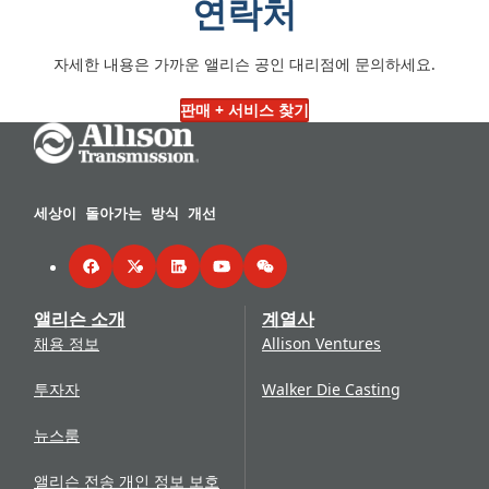
연락처
트랙, 양산 슈퍼차저 및 감속 기어박스를 개발하여
미국의
2020년
: 앨리슨의 인디애나폴리스 캠퍼스에 차량 전동화 +
전역의 시내 버스 수십만 대에 동력을 공급하게 됩니다.
을 설계/제조하는 제너럴 모터스 파워트레인 사업부와 합병
전쟁 노력을 지원합니다.
환경 테스트 센터가 개설되어 계절과 동력에 구애 받지 않는
합니다. 앨리슨의 뉴욕 시 버스용 H 40/50 EP 전기 하이브
1969년:
앨리슨이 중형 트럭용 최초의 자동 변속기인 새로
1982년
: 앨리슨이 굴절식 시내 버스용으로 제작된 최초의
테스트가 가능해졌습니다. 또한 앨리슨은 대중교통 버스용
리드 추진 시스템이 생산을 시작합니다.
운 4단 AT540을 발표합니다.
1920년
: 스피드웨이 팀 컴퍼니가 레이싱과 스피드웨이를 넘
자세한 내용은 가까운 앨리슨 공인 대리점에 문의하세요.
HT 747™ 변속기를 출시합니다. 같은 해에 차세대 대형 자
차세대 전기 하이브리드 시스템인 eGen Flex를 발표합니
어선 회사의 발전에 발맞춰 앨리슨 엔지니어링 컴퍼니
동 변속기인 DP-8962™를 선보입니다.
2007년
: 전년도 GM이 앨리슨 트랜스미션 매각 계획을 발표
다. 중형 유통 및 배송 트럭용 3414 Regional Haul Series
판매 + 서비스 찾기
(Allison Engineering Company)로 사명을 변경합니다. 앨
한 후 Carlyle Group과 Onex Corporation이 앨리슨 트랜
변속기도 출시합니다. 10월에는 완전 전기 액슬인 eGen
Go Home
리슨은 미국 항공기 생산국으로부터 리버티 항공기 엔진으
1983년
: 앨리슨이 석유 및 천연가스 생산에 사용되는
스미션 사업부를 56억 달러에 인수하여 앨리슨 트랜스미션
Power 제품군을 출시하기 시작합니다.
로 인정받으며 품질에 대한 명성을 확고히 합니다. 1차 세계
CLT9880™ 변속기를 공개합니다.
이 제너럴 모터스에서 독립하고 로렌스 E. 듀이(Lawrence
대전이 끝난 직후 앨리슨 엔지니어링은 리버티 항공기 엔진
2021년
: 앨리슨은 혁신적인 유압 파쇄 변속기인 FracTran
E. Dewey) 회장 겸 CEO가 취임합니다.
용 정밀 감속 기어 어셈블리와 V-드라이브 선박 기어, 4기통
과 글로벌 채굴 및 건설 용도를 위한 솔루션인 TerraTran을
세상이 돌아가는 방식 개선
발전기 세트 및 12기통 선박 엔진을 생산합니다.
출시하여 off-highway 포트폴리오를 확대합니다.
1928년
: 제임스 앨리슨이 사망한 후 앨리슨 엔지니어링 컴
Facebook
Twitter
LinkedIn
YouTube
WeChat
2022년
: 고객, 업계 파트너 및 공급업체를 지원하기 위해 향
퍼니는 앨리슨 본사를 최소 10년 동안 인디애나폴리스에 유
상된 제품 및 기술 개발과 검증 기능을 갖춘 96,000평방피
앨리슨 소개
계열사
지한다는 조건으로 제너럴 모터스에 매각합니다. 오늘날까
트 규모의 새로운 시설인 혁신 센터를 개설합니다.
채용 정보
Allison Ventures
지 앨리슨 트랜스미션의 본사와 주요 제조 기지는 인디애나
폴리스에 남아 있습니다.
투자자
Walker Die Casting
1937
: 앨리슨 엔지니어링 컴퍼니의 V1710 12기통 액체 냉
각식 항공기 엔진이 라이트 필드에서 150시간의 승인 시험
뉴스룸
을 통과하여 미국 최초의 1,000마력 엔진이 됩니다. V1710
은 이후 미 육군 항공단의 가장 유명한 전투기에 동력을 공
앨리슨 전송 개인 정보 보호