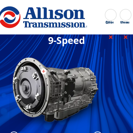
Go Home
찾다
Close
9-Speed
9-Speed
:
9-Spe