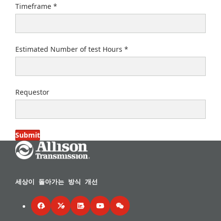
Timeframe
Estimated Number of test Hours
Requestor
Submit
Go Home
세상이 돌아가는 방식 개선
Facebook
Twitter
LinkedIn
YouTube
WeChat