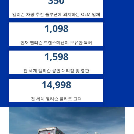
350
및
모
앨리슨 차량 추진 솔루션에 의지하는 OEM 업체
션
1,100
시
현재 앨리슨 트랜스미션이 보유한 특허
스
1,600
템
사
전 세계 앨리슨 공인 대리점 및 총판
업
15,000
부
전 세계 앨리슨 플리트 고객
인
수
완