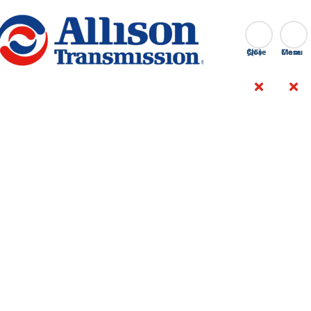
앨
Allison
최
리
에게 획
대
Go Home
찾다
Close
슨
기적인
6%
트
이정표!
의
랜
연
자세히 알아보기
스
료
미
를
션,
절
데
감
이
하
나
는