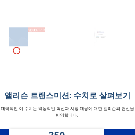
의
혁
오
신
프-
적
앨리슨 트랜스미션, 데이나의 오프-
Allison
하
인
하이웨이 드라이브 및 모션 시스템
사업부 인수 완료…글로벌 리더 지
이
연
위 강화
웨
료
이
절
드
감
앨리슨 트랜스미션: 수치로 살펴보기
라
기
이
술
대략적인 이 수치는 역동적인 혁신과 시장 대응에 대한 앨리슨의 헌신을
반영합니다.
브
자세히 알아보기
앨리슨 통계