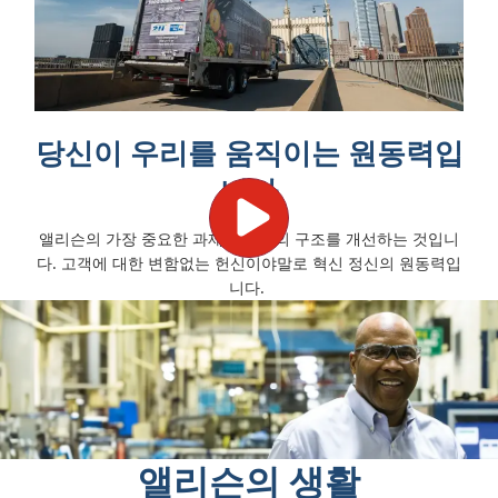
료…
글
로
당신이 우리를 움직이는 원동력입
벌
니다
리
앨리슨의 가장 중요한 과제는 세상의 구조를 개선하는 것입니
더
다. 고객에 대한 변함없는 헌신이야말로 혁신 정신의 원동력입
니다.
지
위
강
화
앨리슨의 생활
자세히 알아보기