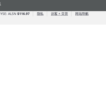
息
YSE: ALSN
$116.97
隐私
访客 + 交货
网站导航
艾里逊优势
艾里逊优势
艾里逊风投
的油液
第 6 代控制系统