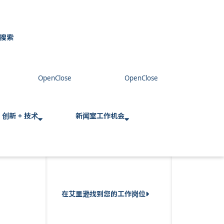
搜索
C
l
o
s
e
创新 + 技术
新闻室
工作机会
在艾里逊找到您的工作岗位