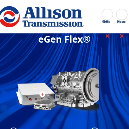
Go Home
搜索
Close
eGen Flex®