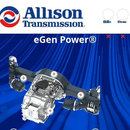
Go Home
搜索
Close
eGen Power®
eGen Power
:
b