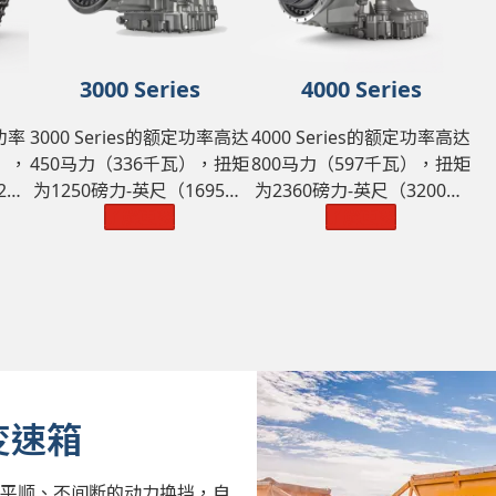
3000 Series
4000 Series
功率
3000 Series的额定功率高达
4000 Series的额定功率高达
），
450马力（336千瓦），扭矩
800马力（597千瓦），扭矩
20
为1250磅力-英尺（1695牛·
为2360磅力-英尺（3200牛·
0磅
米），GVW为98100 磅
了解更多
米），GVW为242550 磅
了解更多
（44500千克）。
（11000千克）。
变速箱
实现平顺、不间断的动力换挡，自