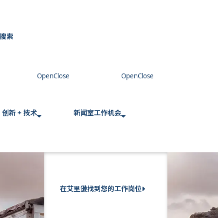
搜索
C
l
o
s
e
创新 + 技术
新闻室
工作机会
在艾里逊找到您的工作岗位