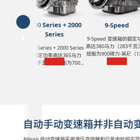
1000 Series + 2000
9-Speed
Series
9-Speed 变速箱的额定
高达380马力（283千瓦
1000 Series + 2000 Series
扭矩为900磅力-英尺（12
的额定功率高达365马力
牛·米），GVW为5700
了解更多
了解更多
（272千瓦），扭矩为700磅
（25855 千克）。
力-英尺（950牛·米），
GVW为33000磅（14968千
克）。
自动手动变速箱并非自动
Allison 自动变速箱采用液压变扭器和行星齿轮组