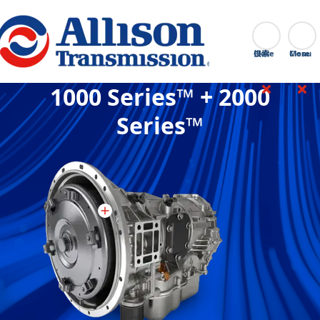
Go Home
搜索
Close
1000 Series™ + 2000
Series™
1000 2000
:
Ang