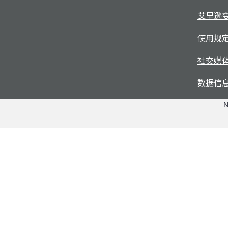
艾里逊
使用规
社交媒
数据信
N
应用
配件 + 服务