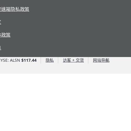
变速箱隐私政策
定
体政策
息
YSE: ALSN
$117.44
隐私
访客 + 交货
网站导航
艾里逊优势