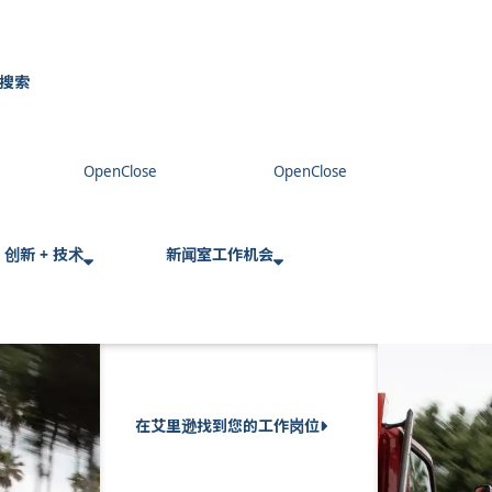
搜索
C
l
o
s
e
创新 + 技术
新闻室
工作机会
在艾里逊找到您的工作岗位