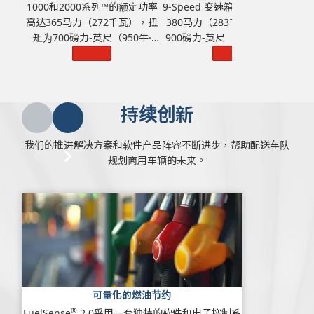
1000和2000系列™的额定功率
9-Speed 变速箱的额定功率高达
3
高达365马力（272千瓦），扭
380马力（283千瓦），扭矩为
马
矩为700磅力-英尺（950牛·
900磅力-英尺（1220牛·米），
磅
米），GVW为33000磅（14968
了解更多
GVW为57000磅（25855 千
了解更多
千克）。
克）。
持续创新
我们的推进解决方案和软件产品阵容不断进步，帮助配送车队
规划商用车辆的未来。
可量化的燃油节约
®
FuelSense
2.0采用一套独特的软件和电子控制系