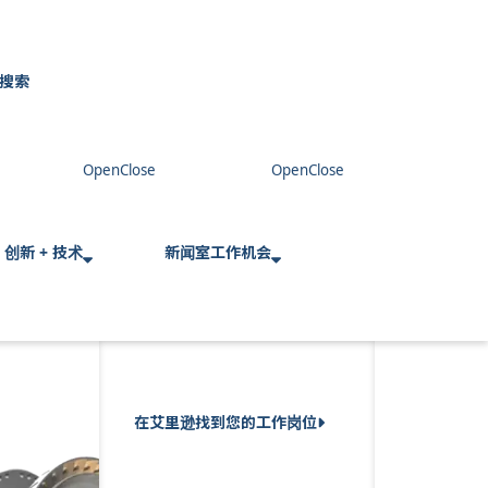
搜索
C
l
o
s
e
创新 + 技术
新闻室
工作机会
在艾里逊找到您的工作岗位