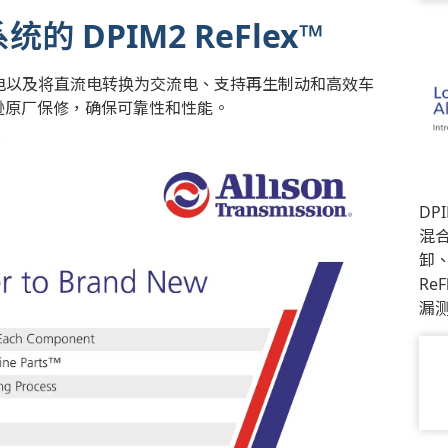
DPIM2 ReFlex™
直流电以及将直流电转换为交流电、支持再生制动和高效车
有艾里逊原厂保修，确保可靠性和性能。
DP
混
卸
Re
漏