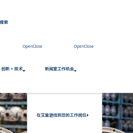
搜索
C
l
o
s
e
创新 + 技术
新闻室
工作机会
在艾里逊找到您的工作岗位