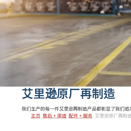
‎艾里逊原厂再制造
我们生产的每一件艾里逊再制造产品都彰显了我们追
主页
售后 + 渠道
配件 + 服务
艾里逊原厂再制