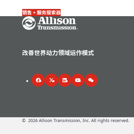
销售 + 服务搜索器
Go Home
改善世界动力领域运作模式
Facebook
Twitter
LinkedIn
YouTube
WeChat
©
2026
Allison Transmission, Inc. All rights reserved.