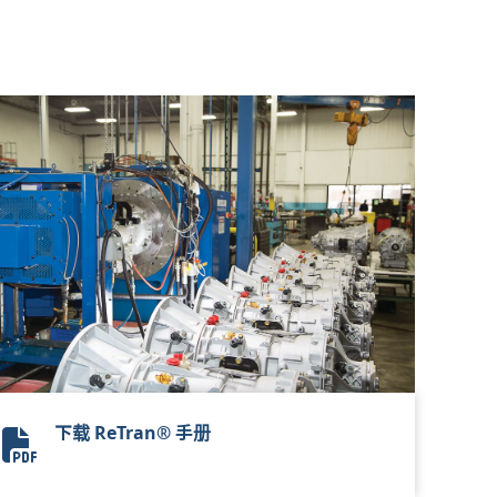
下载 ReTran® 手册
Allison 2024 ReTran