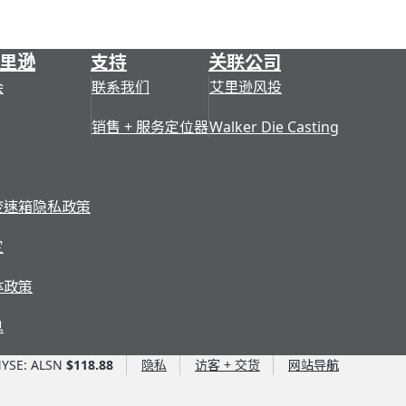
里逊
支持
关联公司
会
联系我们
艾里逊风投
销售 + 服务定位器
Walker Die Casting
变速箱隐私政策
定
体政策
息
YSE: ALSN
$118.88
隐私
访客 + 交货
网站导航