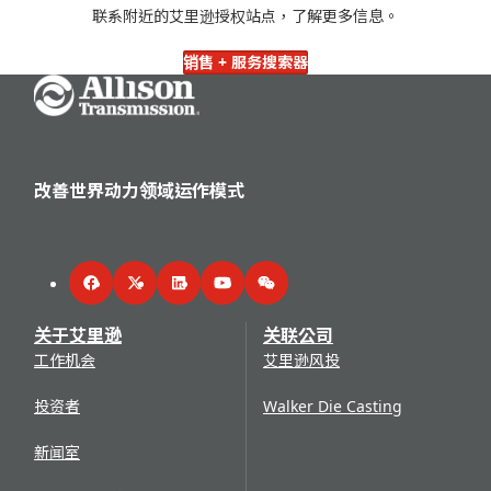
式城市公交车设计的变速箱。同年，新一代重型自动变速箱
代电动混合动力系统 eGen Flex。还推出了用于中型配送和
Liberty 飞机发动机而获得美国飞机生产局的认可，牢固树
联系附近的艾里逊授权站点，了解更多信息。
DP-8962™ 面世。
2007 年
：通用汽车在前一年宣布剥离艾里逊变速箱的计划
运输卡车的 3414 Regional Haul Series 变速箱。10 月，
立了质量声誉。第一次世界大战结束后不久，艾里逊工程公
后，凯雷集团和 Onex 公司以 56 亿美元的价格收购了艾里
艾里逊开始推出 eGen Power 系列纯电动车桥。
销售 + 服务搜索器
司为美国的 Liberty 飞机发动机生产精密减速齿轮总成，以
1983 年
：艾里逊推出用于石油和天然气生产的 CLT9880™
逊变速箱事业部，艾里逊变速箱公司从通用汽车公司独立出
Go Home
及 V 型传动船用减速机、四缸发电机组和 12 缸船用发动
变速箱。
2021 年
：艾里逊推出了突破性的液力压裂变速箱 FracTran
来。Lawrence E. Dewey 被任命为董事长兼首席执行官。
机。
和全球采矿和建筑应用解决方案 TerraTran，从而扩大了其
非公路产品阵容。
1928年
：James Allison 去世后，艾里逊工程公司被出售给
通用汽车公司，当时规定艾里逊总部应至少留在印第安纳波
2022 年
：艾里逊启用创新中心，该全新设施占地 96,000 平
改善世界动力领域运作模式
利斯 10 年。时至今日，艾里逊变速箱公司的总部和主要生
方英尺，增强了产品和技术开发及验证能力，从而为客户、
产基地仍在印第安纳波利斯。
行业合作伙伴和供应商提供支持。
1937年
：艾里逊工程公司的 V1710 型 12 缸液冷飞机发动
机在莱特机场通过了 150 小时的验收试验，成为美国第一台
Facebook
Twitter
LinkedIn
YouTube
WeChat
完成这一任务的 1,000 马力发动机。 V1710 后来为美国陆
关于艾里逊
关联公司
军航空队诸多声誉显赫的战斗机提供动力。
工作机会
艾里逊风投
投资者
Walker Die Casting
新闻室