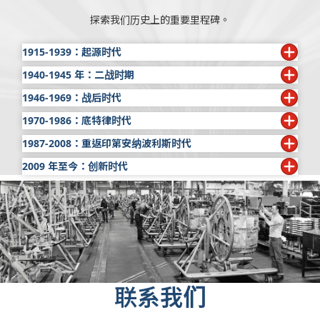
探索我们历史上的重要里程碑。
1915-1939：起源时代
1940-1945 年：二战时期
1915年
：James A. Allison 为了支持自己在印第安纳波利斯
500 的赛车事业建立了 Speedway Team 公司，该公司最终
1946-1969：战后时代
1941 年：
12 月 7 日，珍珠港遭到袭击，美国加入第二次世
发展成为艾里逊变速箱公司。成立伊始，质量和工艺就是公
界大战。通用汽车公司艾里逊分部的 V1710 型、V3420 型
1970-1986：底特律时代
1947
：战后，艾里逊正式进入商用变速箱领域。第一台艾里
司经营理念的基础。下面这句话引自 James Allison，体现
及其变型应召为美国陆军航空队和盟国空军提供支持。产量
逊“V”型（角传动）变速箱运往通用汽车卡车和客车事业部。
了艾里逊的品牌承诺，这句话挂在他店里的一个招牌
1987-2008：重返印第安纳波利斯时代
1973 年
：通用汽车公司的艾里逊分部和底特律柴油机分部
攀升至每月 1,000 台发动机。在珍珠港事件之前，每月的产
30 多年来，配备艾里逊变速箱的 GM 客车在北美地区运送
上：“凡是冠我之名离开这家店的东西，都必须是最好的作
合并为底特律柴油机艾里逊分部后，该公司推出的
能为 225 台发动机。
2009 年至今：创新时代
1988 年
：艾里逊发布了适用于 A 级房车的 AT 542™ 变速
数百万乘客。
品”。
CLTB750 成为美国第一款用于大型卡车、铲运机和其他重
箱。这款变速箱的变型仍在为北美的大多数房车提供动力。
1943 年：
随着妇女加入劳动大军以支持战事，通用汽车公
2012 年
：艾里逊变速箱控股公司开始在纽约证券交易所上
型非公路车辆的全自动变速箱。此外，全自动变速箱成为大
1956 年
：通用汽车公司艾里逊分部完成了六速设计，为雪
1917年
：第一次世界大战爆发后的一天，James A. Allison
司艾里逊分部的女性员工人数达到了创纪录的水平，超过了
市交易，股票代码为 ALSN。首席执行官 Lawrence E.
多数美国陆军卡车的标配动力系统，成为艾里逊的一个重要
1999 年
：通用汽车公司和艾里逊变速箱公司为纽约市交通
佛兰中型卡车配备了艾里逊液力缓速器。公司还推出了第一
指示他的 Speedway Team 公司停止所有与赛车相关的活
员工总数的 30%。月产量达到约 3,000 台发动机的峰值，
Dewey 向投资者表示，公司将实施多项优先战略，包括扩
里程碑。
局启动了一项电动混合动力公交车计划。此外，公司还成立
款公路用自动变速箱 CTP4，采用四元件变扭器、六个前进
动，并取消了印第安纳波利斯 500 赛事。Speedway Team
员工总数达到 23,019 人，创历史最高。
大全球市场领导地位、提高新兴市场渗透率、专注于新技术
了新的艾里逊电驱技术开发中心。
挡和一个倒挡。通用汽车、福特和道奇商用卡车是首批配备
公司通过开发用于运输火炮和战场设备的高速履带式拖拉
1975 年
：自 1950 年以来，首款新型公交客车变速箱问
和产品开发以及兑现强劲的财务业绩。
该款变速箱的车辆。
机、飞机发动机、坦克部件、坦克履带、量产增压器和减速
世：三速全自动 V730。数十万台 V730 变速箱最终将为北
2003 年
：艾里逊变速箱公司与通用汽车动力总成部门合
箱，支持
美国为战争做出的努力。
2020 年
：车辆电气化与环境测试中心在艾里逊的印第安纳
美各地的城市公交车提供动力。
并，后者负责设计和制造发动机、变速箱、铸造件和零部
1969 年：
艾里逊发布了新型四速 AT540，这是第一款用于
联系我们
波利斯园区投入使用，可提供不受季节影响、不依赖特定电
件。艾里逊用于城市公交车的 H 40/50 EP 电动混合动力推
中型卡车的自动变速箱。
1920年
：Speedway Team 公司更名为艾里逊工程公司，以
1982 年
：艾里逊推出 HT 747™ 变速箱，这是首款专为铰接
源的测试环境。此外，艾里逊还宣布推出用于公交车的下一
进系统开始投产。
适应公司在赛车和赛车跑道之外的发展。艾里逊因其生产的