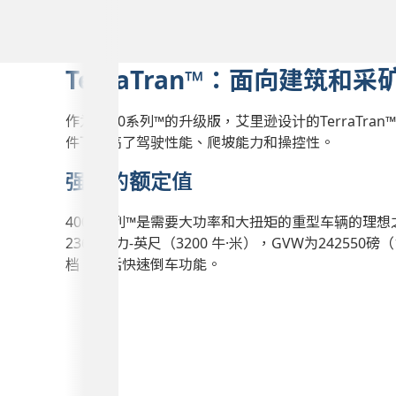
TerraTran
™
：面向建筑和采
作为4000系列™的升级版，艾里逊设计的TerraTr
件下提高了驾驶性能、爬坡能力和操控性。
强劲的额定值
4000系列™
是需要大功率和大扭矩的重型车辆的理想
2360 磅力-英尺（3200 牛·米），GVW为242550磅
档，包括快速倒车功能。