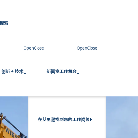
搜索
C
l
o
s
e
创新 + 技术
新闻室
工作机会
在艾里逊找到您的工作岗位