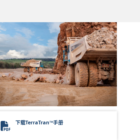
下载TerraTran™手册
TerraTran Brochure