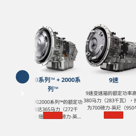
1000系列™ + 2000系
9速
列™
9速变速箱的额定功率
380马力（283千瓦），
1000和2000系列™的额定功
为700磅力-英尺（950
率高达365马力（272千
米），GVW为57000
了解更多
了解更多
瓦），扭矩为700磅力-英尺
（25855千克）。
（950牛·米），GVW为
33000磅（14968千克）。