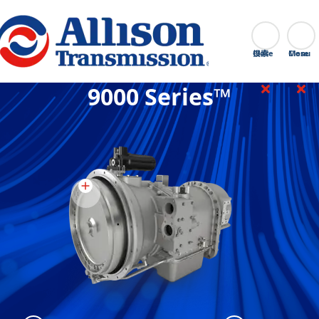
Go Home
搜索
Close
9000 Series™