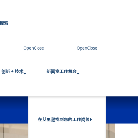
搜索
C
l
o
s
e
创新 + 技术
新闻室
工作机会
在艾里逊找到您的工作岗位