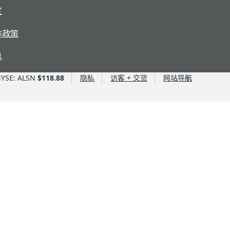
定
体政策
息
YSE: ALSN
$118.88
隐私
访客 + 交货
网站导航
艾里逊优势
艾里逊优势
艾里逊风投