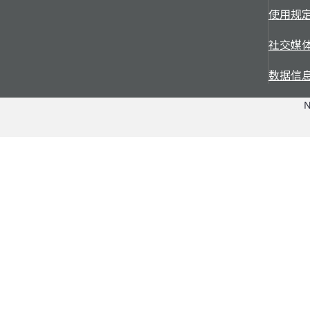
使用规
社交媒
数据信
N
应用
配件 + 服务
查看应用概况
配件 + 服务
产品
渠道