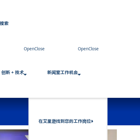
搜索
C
l
o
s
e
创新 + 技术
新闻室
工作机会
在艾里逊找到您的工作岗位