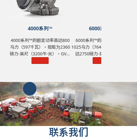
4000系列™
6000系列™
4000系列™的额定功率高达800
6000系列™的额定功率高达
马力（597千瓦），扭矩为2360
1025马力（764千瓦），扭矩高
1
磅力-英尺（3200牛·米），GVW
达2750磅力-英尺（3729牛·
为242550 磅（11000千克）。
了解更多
了解更多
米）。
联系我们